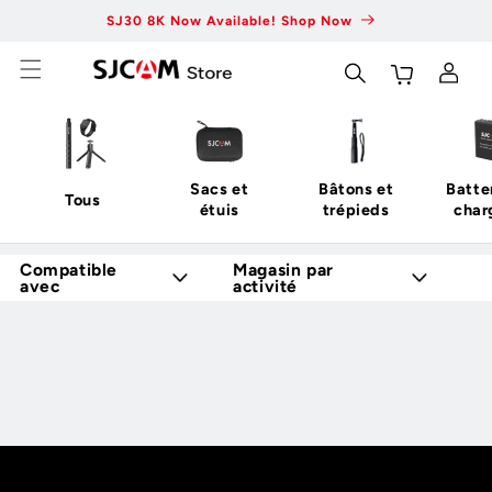
Skip to
SJ30 8K Now Available! Shop Now
Fas
content
Se
Chariot
connecter
Sacs et
Bâtons et
Batte
Tous
étuis
trépieds
char
Compatible
Magasin par
avec
activité