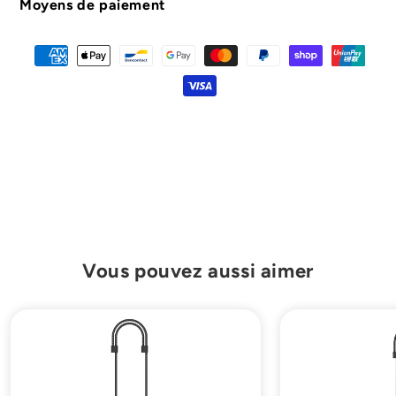
montre
montre
Moyens de paiement
télécommandée
télécommandée
Vous pouvez aussi aimer