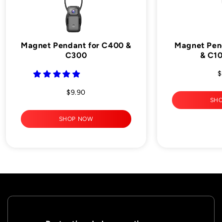

Magnet Pendant for C400 &
Magnet Pen
C300
& C10
$
$9.90
SH
SHOP NOW