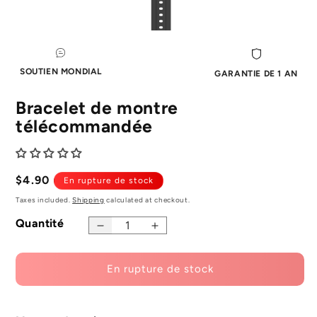
Ouvrir
le
média
1
SOUTIEN MONDIAL
GARANTIE DE 1 AN
dans
la
fenêtre
Bracelet de montre
modale
télécommandée
Prix
$4.90
En rupture de stock
normal
Taxes included.
Shipping
calculated at checkout.
Quantité
Diminuer
Augmenter
la
la
quantité
quantité
En rupture de stock
de
pour
bracelet
Bracelet
de
de