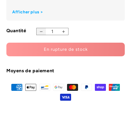
Afficher plus >
Quantité
Diminuer
Augmentation
la
de
quantité
la
En rupture de stock
pour
quantité
l'ensemble
pour
d'étuis
le
étanches
set
Moyens de paiement
de
d'étuis
chargement
de
chargement
étanches