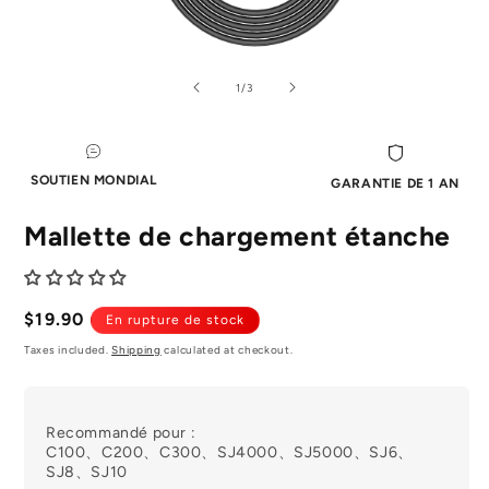
Ouvrir
Ou
le
le
média
mé
de
1
/
3
1
2
dans
da
la
la
fenêtre
fe
modale
mo
SOUTIEN MONDIAL
GARANTIE DE 1 AN
Mallette de chargement étanche
Prix
$19.90
En rupture de stock
normal
Taxes included.
Shipping
calculated at checkout.
Recommandé pour :
C100、C200、C300、SJ4000、SJ5000、SJ6、
SJ8、SJ10