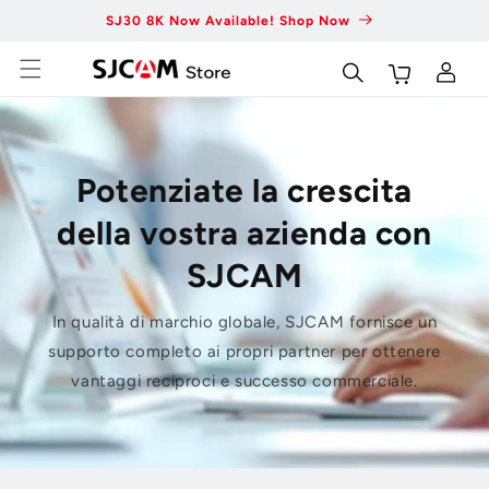
Vai al
SJ30 8K Now Available! Shop Now
Fas
contenuto
Carrello
Accedi
Potenziate la crescita
della vostra azienda con
SJCAM
In qualità di marchio globale, SJCAM fornisce un
supporto completo ai propri partner per ottenere
vantaggi reciproci e successo commerciale.