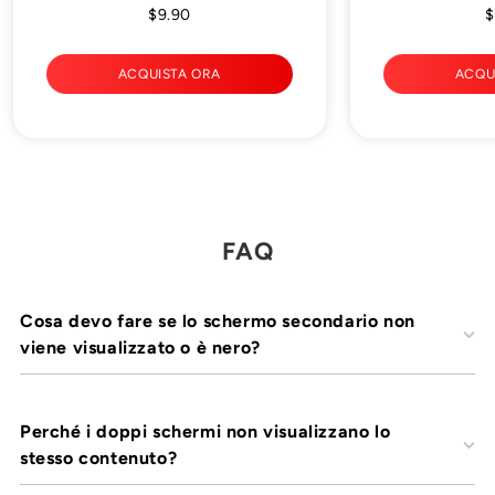
$9.90
$
ACQUISTA ORA
ACQU
FAQ
Cosa devo fare se lo schermo secondario non
viene visualizzato o è nero?
Perché i doppi schermi non visualizzano lo
stesso contenuto?