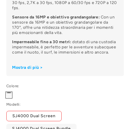
30 fps, 2,7K a 30 fps, 1080P a 60/30 fps e 720P a 120
fps.
Sensore da 16MP e obiettivo grandangolare:
Con un
sensore da 16MP e un obiettivo grandangolare da
170°, offre una nitidezza straordinaria per i momenti
più emozionanti della vita.
Impermeabile fino a 30 metri:
dotato di una custodia
impermeabile, è perfetto per le avventure subacquee
come il nuoto, il surf, le immersioni e altro ancora.
Design a doppio schermo:
Passa senza problemi dallo
schermo anteriore per i selfie a quello posteriore da 2
Mostra di più >
pollici HD per avere anteprime in tempo reale e
inquadrare facilmente.
Colore:
Connettività wireless:
Connettetevi tramite l'app
"SJCAM Zone" per il controllo WiFi, l'editing efficiente
Nero
e la condivisione immediata su TikTok, YouTube,
Twitter e Instagram.
Modelli:
SJ4000 Dual Screen
SJ4000 Dual Screen Bundle