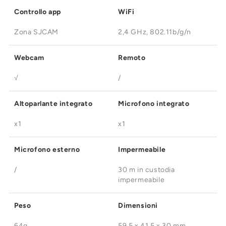
¡
Controllo app
WiFi
Zona SJCAM
2,4 GHz, 802.11b/g/n
Webcam
Remoto
√
/
Altoparlante integrato
Microfono integrato
x1
x1
Microfono esterno
Impermeabile
/
30 m in custodia
impermeabile
Peso
Dimensioni
64g
59,5 x 41,5 x 30 mm