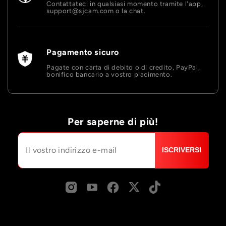
Contattateci in qualsiasi momento tramite l'app,
support@sjcam.com o la chat.
Pagamento sicuro
Pagate con carta di debito o di credito, PayPal,
bonifico bancario a vostro piacimento.
Per saperne di più!
ISCRIVERSI