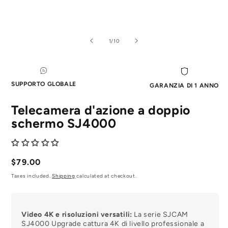
Aprire
Ap
il
il
media
me
di
1
/
10
1
2
in
in
modale
mo
SUPPORTO GLOBALE
GARANZIA DI 1 ANNO
Telecamera d'azione a doppio
schermo SJ4000
Prezzo
$79.00
normale
Taxes included.
Shipping
calculated at checkout.
Video 4K e risoluzioni versatili:
La serie SJCAM
SJ4000 Upgrade cattura 4K di livello professionale a