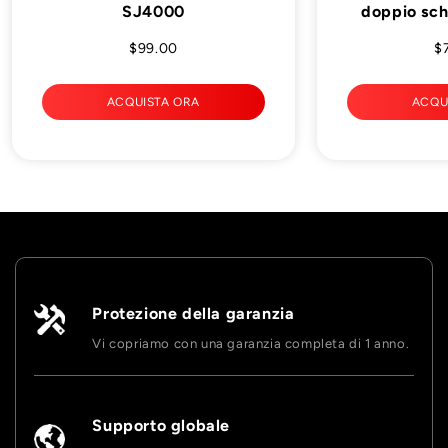
SJ4000
doppio sc
$99.00
$
ACQUISTA ORA
ACQU
Protezione della garanzia
Vi copriamo con una garanzia completa di 1 anno.
Supporto globale