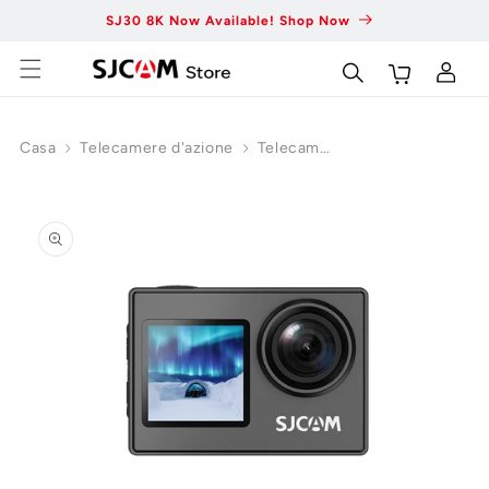
Vai al
SJ30 8K Now Available! Shop Now
Fas
contenuto
Carrello
Accedi
Casa
Telecamere d'azione
Telecamera
d'azione a
Vai alle
doppio
informazioni
schermo
sul
prodotto
SJ4000