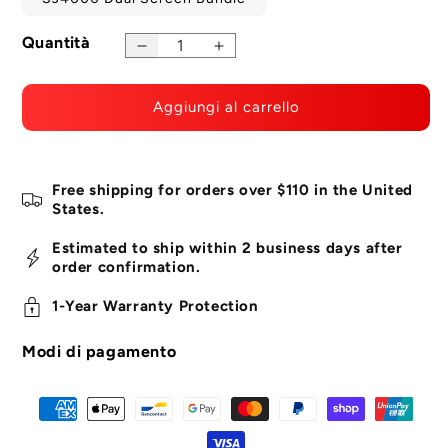
Quantità
Diminuire
Aumento
la
della
quantità
quantità
Aggiungi al carrello
per
per
la
la
telecamera
telecamera
d'azione
d'azione
Free shipping for orders over $110 in the United
a
a
States.
doppio
doppio
schermo
schermo
Estimated to ship within 2 business days after
SJ4000
SJ4000
order confirmation.
1-Year Warranty Protection
Modi di pagamento