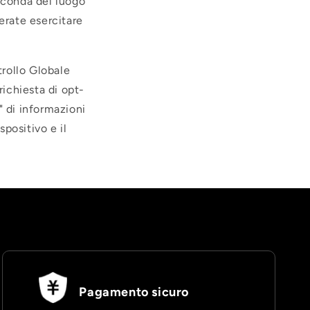
seconda del luogo
derate esercitare
trollo Globale
richiesta di opt-
" di informazioni
spositivo e il
Pagamento sicuro