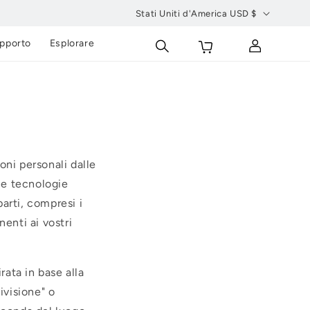
Stati Uniti d'America USD $
P
Carrello
Accedi
pporto
Esplorare
a
e
s
e
/
r
oni personali dalle
e
e e tecnologie
g
arti, compresi i
i
nenti ai vostri
o
n
rata in base alla
e
ivisione" o