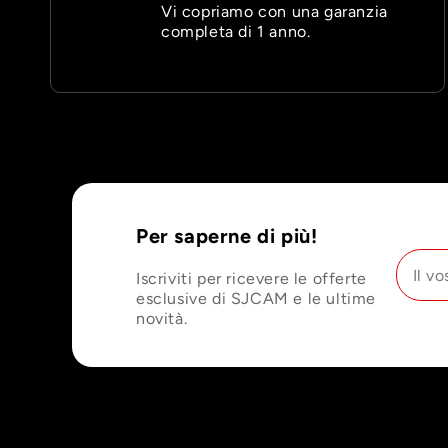
Vi copriamo con una garanzia
completa di 1 anno.
Per saperne di più!
Iscriviti per ricevere le offerte
esclusive di SJCAM e le ultime
novità.