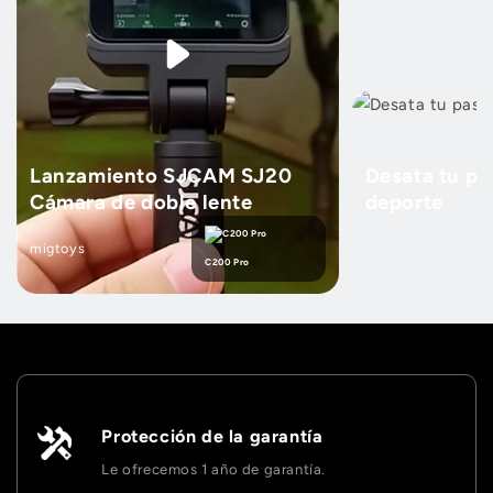
Lanzamiento SJCAM SJ20
Desata tu pa
Cámara de doble lente
deporte
migtoys
C200 Pro
Protección de la garantía
Le ofrecemos 1 año de garantía.