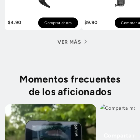
$4.90
$9.90
Comprar ahora
Comprar a
VER MÁS
Momentos frecuentes
de los aficionados
Comparta mo