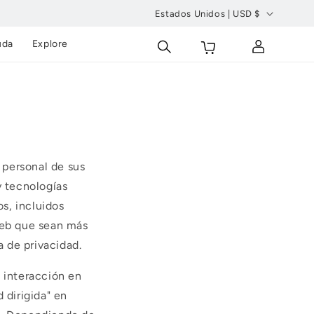
Estados Unidos | USD $
P
Carrito
Conectarse
uda
Explore
a
í
s
/
r
e
 personal de sus
g
y tecnologías
i
s, incluidos
ó
 web que sean más
n
a de privacidad.
u interacción en
 dirigida" en