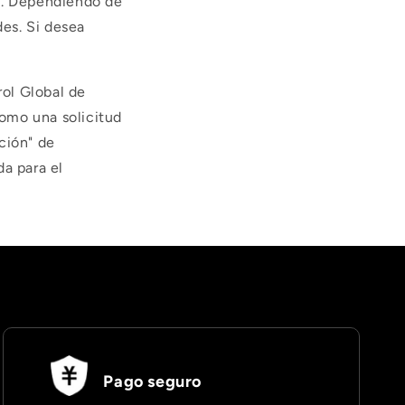
os. Dependiendo de
des. Si desea
rol Global de
omo una solicitud
ción" de
da para el
Pago seguro