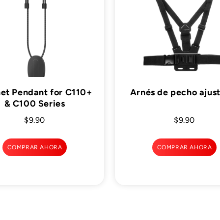

et Pendant for C110+
Arnés de pecho ajus
& C100 Series
$9.90
$9.90
COMPRAR AHORA
COMPRAR AHORA