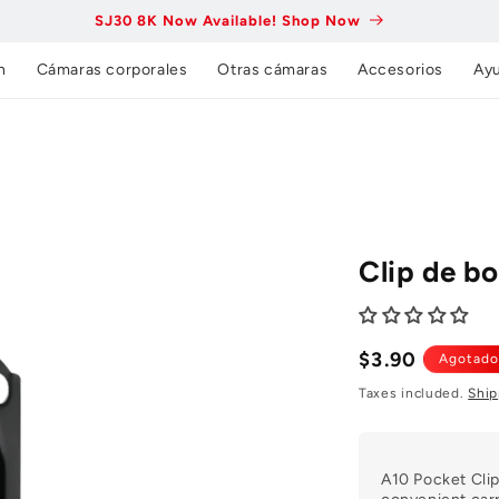
SJ30 8K Now Available! Shop Now
n
Cámaras corporales
Otras cámaras
Accesorios
Ay
Clip de bo
Precio
$3.90
Agotado
normal
Taxes included.
Ship
A10 Pocket Clip