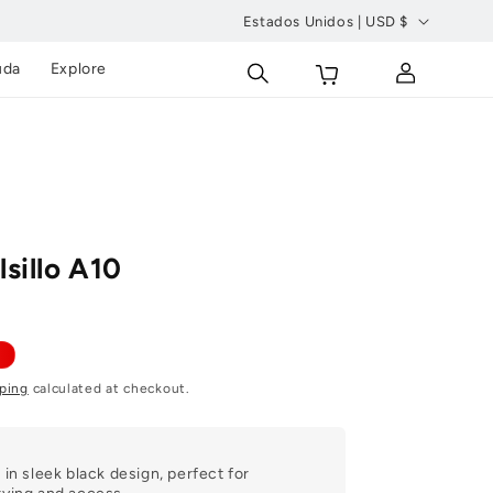
Estados Unidos | USD $
P
Carrito
Conectarse
uda
Explore
a
í
s
/
r
e
lsillo A10
g
i
ó
n
ping
calculated at checkout.
 in sleek black design, perfect for