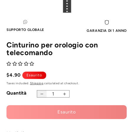
Aprire
il
media
1
SUPPORTO GLOBALE
GARANZIA DI 1 ANNO
in
modale
Cinturino per orologio con
telecomando
Prezzo
$4.90
Esaurito
normale
Taxes included.
Shipping
calculated at checkout.
Quantità
Diminuire
Aumenta
la
la
quantità
quantità
Esaurito
per
per
il
il
cinturino
cinturino