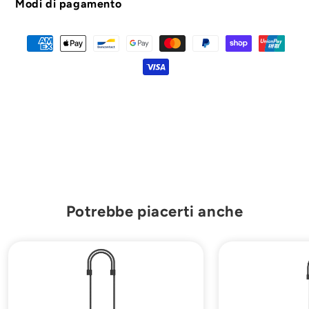
dell'orologio
dell'orologio
Modi di pagamento
con
con
telecomando
telecomando
Potrebbe piacerti anche