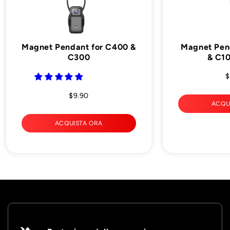

Magnet Pendant for C400 &
Magnet Pen
C300
& C10
$
$9.90
ACQU
ACQUISTA ORA