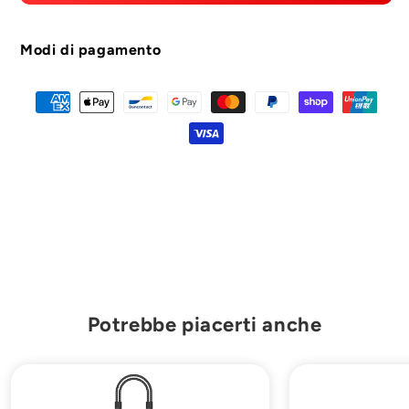

il
il
bastone
bastone
selfie
selfie
Modi di pagamento
remoto
remoto
Potrebbe piacerti anche