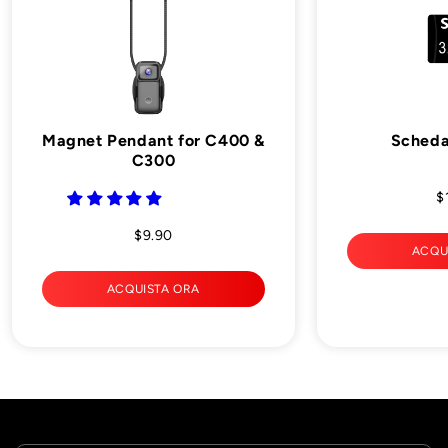
Magnet Pendant for C400 &
Scheda
C300
$
$9.90
ACQU
ACQUISTA ORA