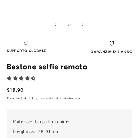
Aprire
Ap
il
il
media
me
di
1
/
5
1
2
in
in
modale
mo
SUPPORTO GLOBALE
GARANZIA DI 1 ANNO
Bastone selfie remoto
Prezzo
$19.90
normale
Taxes included.
Shipping
calculated at checkout.
Materiale: Lega di alluminio
Lunghezza: 28-91 cm