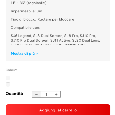
11″ ~ 36″ (regolabile)
Impermeabile: 3m
Tipo di blocco: Ruotare per bloccare
Compatibile con:
SJ6 Legend, SJ8 Dual Screen, SJ8 Pro, SJ10 Pro,
SJ10 Pro Dual Screen, SJ11 Active, SJ20 Dual Lens,
C200, C200 Pro, C300, C300 Pocket, A20
Mostra di più >
Colore:
Nero
Argento
Variante
esaurita
Quantità
Diminuire
Aumenta
o
la
la
non
quantità
quantità
Aggiungi al carrello
per
per
disponibile