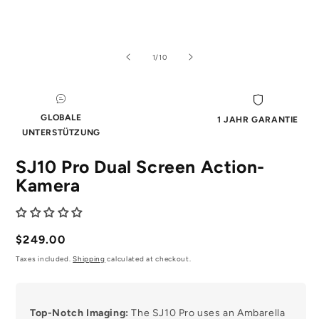
Medien
Me
1
2
im
im
von
1
/
10
Modal
Mo
öffnen
öf
GLOBALE
1 JAHR GARANTIE
UNTERSTÜTZUNG
SJ10 Pro Dual Screen Action-
Kamera
Regulärer
$249.00
Preis
Taxes included.
Shipping
calculated at checkout.
Top-Notch Imaging:
The SJ10 Pro uses an Ambarella