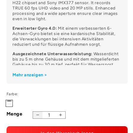
H22 chipset and Sony IMX377 sensor. It records
TRUE 60 fps UHD video and 20 MP stills. Enhanced
processing and a wide aperture ensure clear images
even in low light.
Erweiterter Gyro 4.0:
Mit einem verbesserten 6-
Achsen-Gyro bietet sie eine kardanische Stabilität,
die Verwacklungen bei intensiven Aktivitäten
reduziert und für flüssige Aufnahmen sorgt.
Ausgezeichnete Unterwasserleistung:
Wasserdicht
bis zu 5 m ohne Gehäuse und mit dem mitgelieferten
Gehäuse bis zu 30 m tief, perfekt für Wassersport.
Weitwinkel und Zoom:
Ein 154°-Ultraweitwinkel-
Mehr anzeigen >
Objektiv fängt einen weiten Blickwinkel ein, und der
8fache Digitalzoom hilft bei Fern- und
Nahaufnahmen. Die 8-fache Zeitlupe sorgt für ein
Farbe:
noch besseres Seherlebnis.
Schwarz
Benutzerfreundliches Interface:
Zweifarbige
Displays - ein 1,3-Zoll-Display auf der Vorderseite für
Menge
Selfies und ein 2,33-Zoll-Touchscreen auf der
Reduzierte
Menge
Rückseite für einfache Einstellungsänderungen und
Stückzahl
erhöhen
Aufnahmevorschauen.
für
für