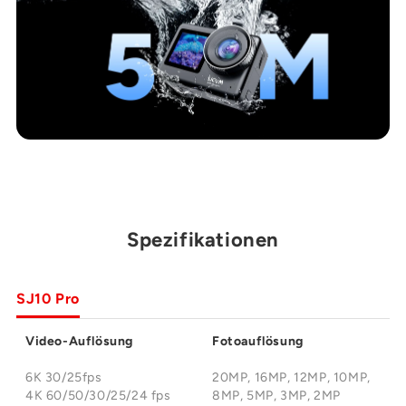
Spezifikationen
SJ10 Pro
Video-Auflösung
Fotoauflösung
6K 30/25fps
20MP, 16MP, 12MP, 10MP,
4K 60/50/30/25/24 fps
8MP, 5MP, 3MP, 2MP