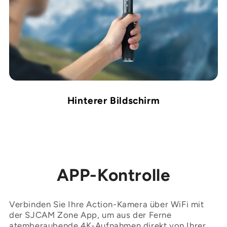
“

Hinterer Bildschirm
APP-Kontrolle
Verbinden Sie Ihre Action-Kamera über WiFi mit
der SJCAM Zone App, um aus der Ferne
atemberaubende 4K-Aufnahmen direkt von Ihrer