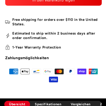
In den Warenkorb legen
SJ10
SJ10
Pro
Pro
Dual
Dual
Screen
Screen
Free shipping for orders over $110 in the United
Action
Action
States.
Kamera
Kamera
Estimated to ship within 2 business days after
order confirmation.
1-Year Warranty Protection
Zahlungsmöglichkeiten
Übersicht
Spezifikationen
Vergleichen
Zub