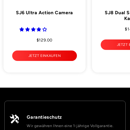
SJ6 Ultra Action Camera
SJ8 Dual S
K
$1
$129.00
JETZT 
JETZT EINKAUFEN
Garantieschutz
Wir gewähren Ihnen eine 1-jährige Vollgarantie.