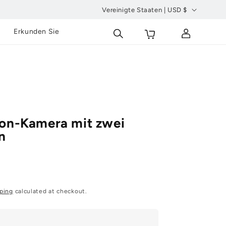
Vereinigte Staaten | USD $
L
Wagen
Einloggen
g
Erkunden Sie
a
n
d
/
R
e
on-Kamera mit zwei
g
n
i
o
n
ping
calculated at checkout.