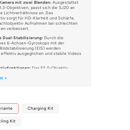
 Kamera mit zwei Blenden:
Ausgestattet
1.3-Objektiven, passt sich die SJ20 an
e Lichtverhältnisse an. Das
tiv sorgt für HD-Klarheit und Schärfe,
chtobjektiv Aufnahmen bei schlechten
sen verbessert.
e Dual-Stabilisierung:
Durch die
nes 6-Achsen-Gyroskops mit der
Bildstabilisierung (EIS) werden
effektiv ausgeglichen und stabile Videos
ktivfunktionen:
Das F2.0-Objektiv
 zu 4K bei 30 fps und verschiedene andere
n >
,3-Objektiv unterstützt ebenfalls 4K bei
drigere Auflösungen.
Ihre Kreativität:
Der 135°-Weitwinkel und
m ermöglichen einen einfachen Wechsel
schafts- und Nahaufnahmen und
riante
Charging Kit
ildqualität.
ektivitätserlebnis:
Die SJCAM Zone App,
ling Kit
Fi mit Smartphones verbunden ist,
 Echtzeit-Vorschau, den Download und das