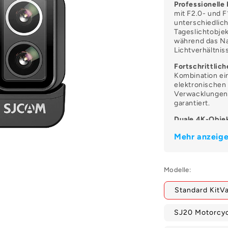
Ã
Professionelle
mit F2.0- und F
unterschiedlich
Tageslichtobjek
während das Na
Lichtverhältnis
Fortschrittlich
Kombination ei
elektronischen 
Verwacklungen 
garantiert.
Duale 4K-Obje
unterstützt bis
Mehr anzeige
Formate. Das F1
30 fps und nie
Entfesseln Sie 
Modelle:
der 8fache Zoo
zwischen Land
Standard KitVa
verbessern die B
Bequemes Konn
SJ20 Motorcyc
die über 5G Wi
ermöglicht die