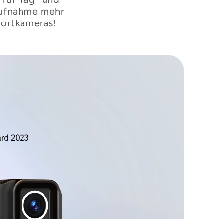
â
aufnahme mehr
portkameras!