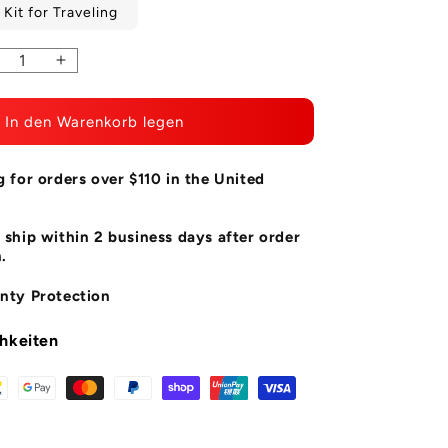
eos und bietet kreative Aufnahmemodi.
Kit for Traveling
duzierte
Menge
ückzahl
erhöhen
r
für
In den Warenkorb legen
J20
SJ20
ual
Dual
ens
Lens
g for orders over $110 in the United
tion
Action
amera
Camera
 ship within 2 business days after order
.
nty Protection
hkeiten