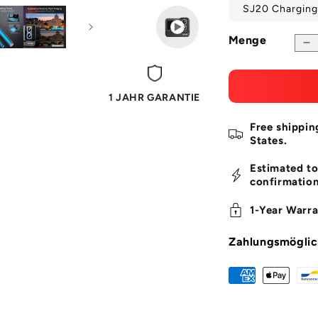
Teilen von Vid
SJ20 Charging 
Menge
Re
St
fü
S
1 JAHR GARANTIE
D
L
Free shippin
Ac
States.
C
Estimated to
confirmation
1-Year Warra
Zahlungsmöglic