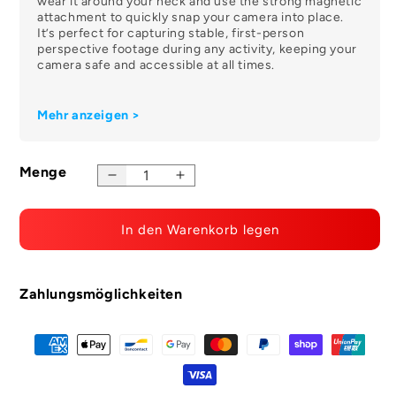
wear it around your neck and use the strong magnetic
attachment to quickly snap your camera into place.
It’s perfect for capturing stable, first-person
perspective footage during any activity, keeping your
camera safe and accessible at all times.
Mehr anzeigen >
Menge
Menge
Menge
verringern
für
für
Magnetic
In den Warenkorb legen
Magnetisches
Lanyard
Schlüsselband
erhöhen
Zahlungsmöglichkeiten