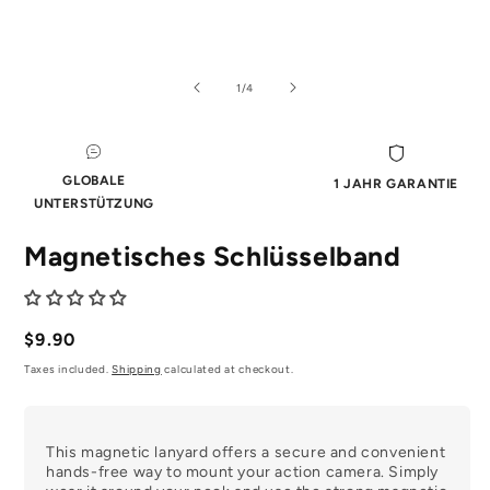
Medien
Me
1
2
im
im
von
1
/
4
Modal
Mo
öffnen
öf
GLOBALE
1 JAHR GARANTIE
UNTERSTÜTZUNG
Magnetisches Schlüsselband
Regulärer
$9.90
Preis
Taxes included.
Shipping
calculated at checkout.
This magnetic lanyard offers a secure and convenient
hands-free way to mount your action camera. Simply