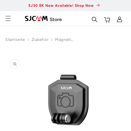
Zum
SJ30 8K Now Available! Shop Now
Fas
Inhalt
springen
Wagen
Einloggen
Startseite
Zubehör
Magnetisches
Schlüsselband
ur
roduktinformation
pringen