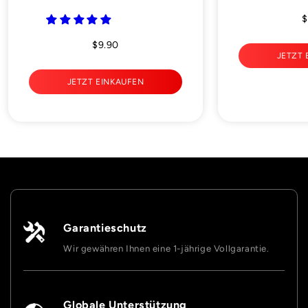
$
$9.90
JETZT 
JETZT EINKAUFEN
Garantieschutz
Wir gewähren Ihnen eine 1-jährige Vollgarantie.
Globale Unterstützung