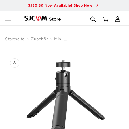
Zum
SJ30 8K Now Available! Shop Now
Fas
Inhalt
springen
Wagen
Einloggen
Startseite
Zubehör
Mini-
Stativ
ur
roduktinformation
pringen