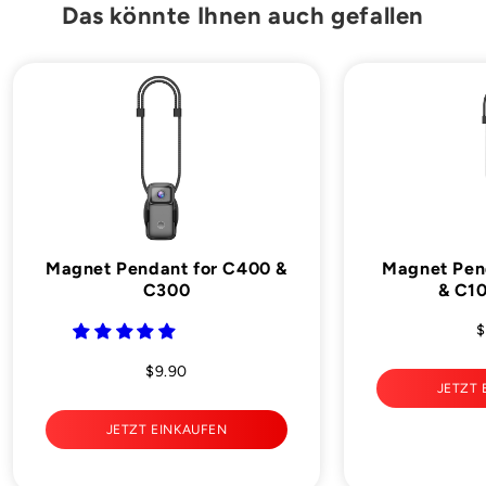

Das könnte Ihnen auch gefallen
Magnet Pendant for C400 &
Magnet Pen
C300
& C10
$
$9.90
JETZT 
JETZT EINKAUFEN