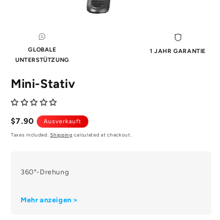
Medien
1
im
Modal
GLOBALE
1 JAHR GARANTIE
öffnen
UNTERSTÜTZUNG
Mini-Stativ
Regulärer
$7.90
Ausverkauft
Preis
Taxes included.
Shipping
calculated at checkout.
360°-Drehung
Mehr anzeigen >